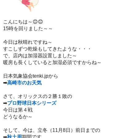
こんにちは～😊😊
15時を回りました～～
今日は秋晴れですね～
すこしずつ乾燥もしてきたような・・・
で、店内は加湿器設置しました～
暖房も長くしていると加湿必須ですからね～
日本気象協会tenki.jpから
➡
高崎市のお天気
さて、オリックスの２勝１敗の
➡
プロ野球日本シリーズ
今日は第４戦
どうなるか～
そして、今は、立冬（11月8日）前日までの
➡
秋土用
期間です