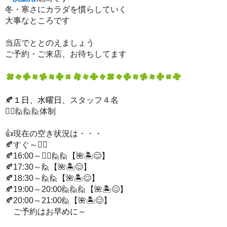
冬・寒さにカラダを慣らしていく
大事なところです
当店でととのえましょう
ご予約・ご来店、お待ちしてます
🍂１
日、水曜日、
スタッフ４名
🙋‍♂
🙋
🙋
🙋
体制
👍
現在の空き状況は・・・
🍂すぐ
～
🙋‍♂
🍂16:00
～
🙋‍♂
🙋
🙋
【
🌺
🏝️
😌
】
🍂17:30
～
🙋
【
🌺
🏝️
😌
】
🍂
18:30～
🙋
🙋
【
🌺
🏝️
😌
】
🍂
19:00～20:00
🙋
🙋
🙋
【
🌺
🏝️
😌
】
🍂20:00
～21:00
🙋
【
🌺
🏝️
😌
】
ご予約はお早めに～