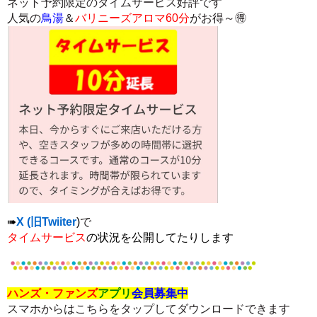
ネット予約限定のタイムサービス好評です
人気の
鳥湯
＆
バリニーズアロマ60分
がお得～
🉐
➠
X (旧Twiiter
)
で
タイムサービス
の状況を公開してたりします
ハンズ・ファンズ
アプリ
会員募集中
スマホからはこちらをタップしてダウンロードできます