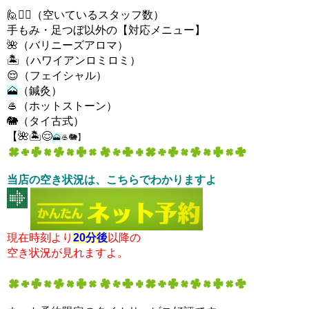
🙋
🙋‍♂
（空いているスタッ
フ数）
手もみ・足つぼ以外の【対応メニュー】
🌺（バリニーズアロマ）
🏝️
（ハワイアンロミロミ）
😌（フェイシャル）
🗻
（鍼灸）
🥌（ホットストーン）
🐘（タイ古式）
【
🌺
🏝️
😌
🗻
🥌
🐘
】
当店の空き状況は、こちらでわかりますよ
現在時刻より
20分後
以降の
空き状況が見れますよ。