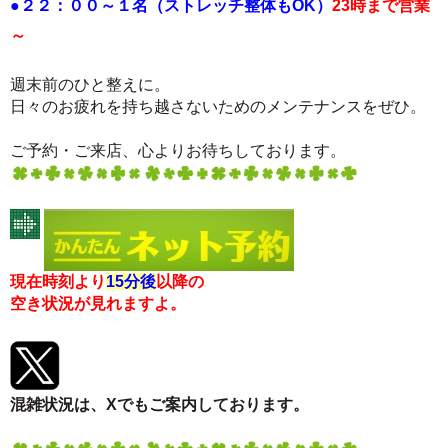
●２２：００
～１
名（ストレッチ整体
もOK）
23時まで営業
～
週末前のひと整えに。
日々のお疲れを持ち越さないためのメンテナンスをぜひ。
ご予約・ご来店、心よりお待ちしております。
現在時刻より
15分後
以降の
空き状況が見れますよ。
混雑状況は、Xでもご案内しております。