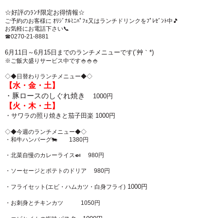
☆好評のﾗﾝﾁ限定お得情報☆
ご予約のお客様に ｵﾘｼﾞﾅﾙﾐﾆﾊﾟﾌｪ又はランチドリンクをﾌﾟﾚｾﾞﾝﾄ中🎵
お気軽にお電話下さい📞
☎0270-21-8881
6月11日～6月15
日
までのランチメニューです(´艸｀*)
※ご飯大盛りサービス中です🍚🍚🍚
◇◆日替わりランチメニュー◆◇
【水・金・土】
・豚ロースのしぐれ焼き
1000円
【火・木・土】
・サワラの照り焼きと茄子田楽
1000円
◇◆今週のランチメニュー◆◇
・和牛ハンバーグ🐄 1380円
・北菜自慢のカレーライス🍛 980円
・ソーセージとポテトのドリア 980円
1000円
・フライセット(エビ・ハムカツ・白身フライ)
・お刺身とチキンカツ 1050円