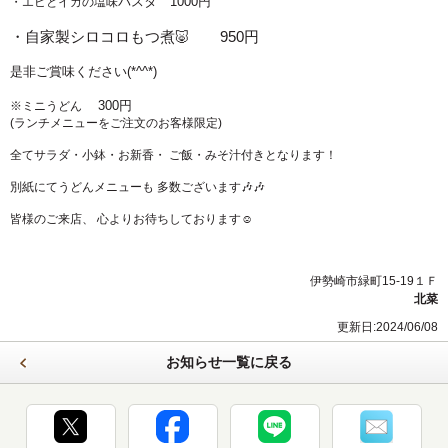
パスタ 1000円
・エビとイカの塩味
・自家製
シロコロもつ煮🐷 950円
是非ご賞味ください(*^^*)
300円
※ミニうどん
(ランチメニューをご注文のお客様限定)
全てサラダ・小鉢・お新香・ ご飯・みそ汁付きとなります！
別紙にてうどんメニューも 多数ございます🎶🎶
皆様のご来店、 心よりお待ちしております☺
伊勢崎市緑町15-19１Ｆ
北菜
更新日:2024/06/08
お知らせ一覧に戻る