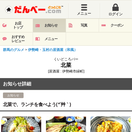
メニュー
ログイン
お店
お知らせ
写真
クーポン
トップ
おすすめ
メニュー
レビュー
群馬のグルメ
>
伊勢崎・玉村の居酒屋（和風）
くいどころバー
北菜
[居酒屋 : 伊勢崎市緑町]
お知らせ詳細
お知らせ
北菜で、ランチを食べよう( *´艸｀)