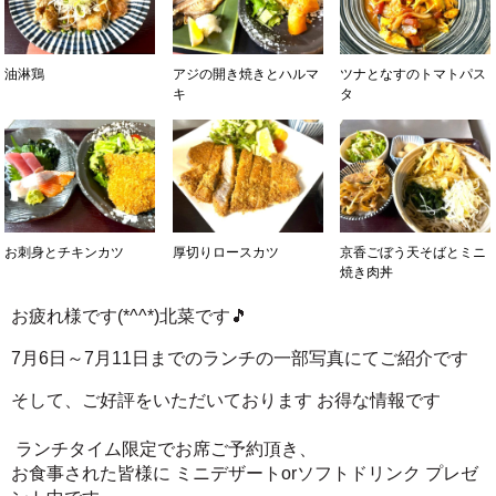
油淋鶏
アジの開き焼きとハルマ
ツナとなすのトマトパス
キ
タ
お刺身とチキンカツ
厚切りロースカツ
京香ごぼう天そばとミニ
焼き肉丼
お疲れ様です(*^^*)北菜です🎵
7月6
日～7月11日までの
ランチの一部写真にてご紹介です
そして、ご好評をいただいております お得な情報です
ランチタイム限定でお席ご予約頂き、
お食事された皆様に ミニデザートorソフトドリンク プレゼ