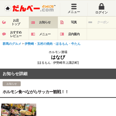
メニュー
ログイン
お店
お知らせ
写真
クーポン
トップ
おすすめ
メニュー
店内案内
レビュー
群馬のグルメ
>
伊勢崎・玉村の焼肉・ほるもん・牛たん
ホルモン酒場
はなび
[ほるもん : 伊勢崎市上諏訪町]
お知らせ詳細
お知らせ
ホルモン食べながらサッカー観戦！！