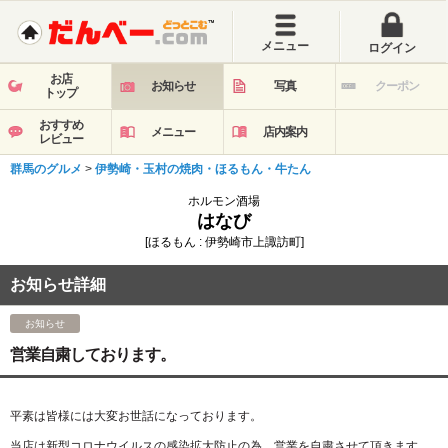
メニュー
ログイン
お店
お知らせ
写真
クーポン
トップ
おすすめ
メニュー
店内案内
レビュー
群馬のグルメ
>
伊勢崎・玉村の焼肉・ほるもん・牛たん
ホルモン酒場
はなび
[ほるもん : 伊勢崎市上諏訪町]
お知らせ詳細
お知らせ
営業自粛しております。
平素は皆様には大変お世話になっております。
当店は新型コロナウイルスの感染拡大防止の為、営業を自粛させて頂きます。