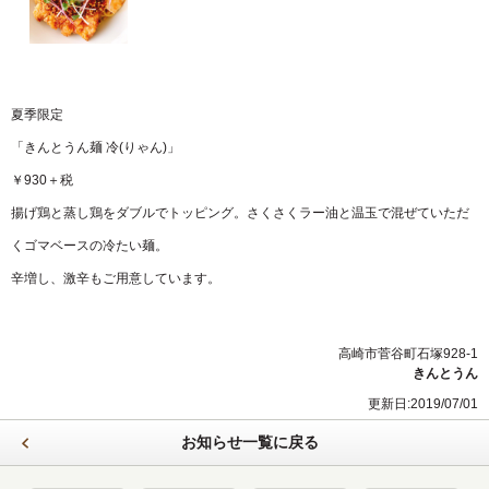
夏季限定
「きんとうん麺 冷(りゃん)」
￥930＋税
揚げ鶏と蒸し鶏をダブルでトッピング。さくさくラー油と温玉で混ぜていただ
くゴマベースの冷たい麺。
辛増し、激辛もご用意しています。
高崎市菅谷町石塚928-1
きんとうん
更新日:2019/07/01
お知らせ一覧に戻る