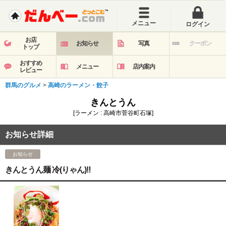
メニュー
ログイン
お店
お知らせ
写真
クーポン
トップ
おすすめ
メニュー
店内案内
レビュー
群馬のグルメ
>
高崎のラーメン・餃子
きんとうん
[ラーメン : 高崎市菅谷町石塚]
お知らせ詳細
お知らせ
きんとうん麺 冷(りゃん)‼︎