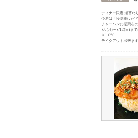
ディナー限定 週替わ
今週は「怪味鶏(カイ
チャーハンに揚鶏をの
7/6(月)〜7/12(日
￥1.050
テイクアウト出来ま