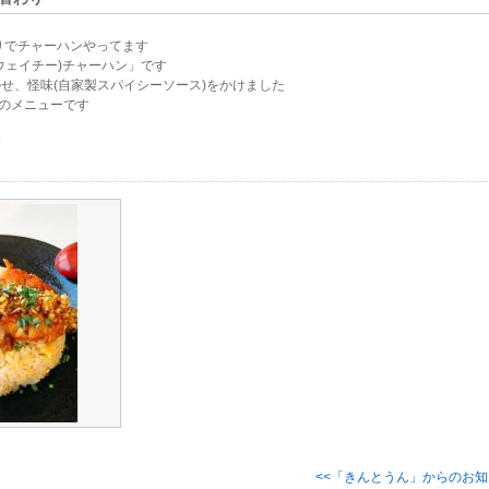
りでチャーハンやってます
ウェイチー)チャーハン」です
せ、怪味(自家製スパイシーソース)をかけました
)までのメニューです
す
<<「きんとうん」からのお