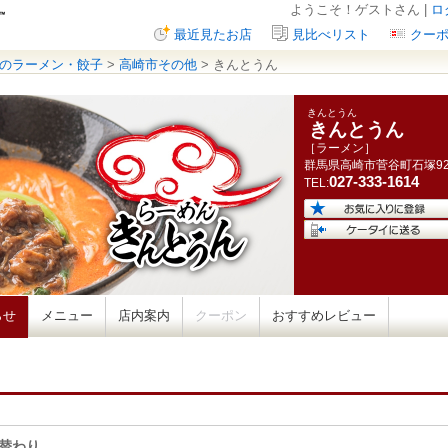
ようこそ！ゲストさん |
ロ
最近見たお店
見比べリスト
クー
のラーメン・餃子
>
高崎市その他
> きんとうん
きんとうん
きんとうん
［ラーメン］
群馬県
高崎市菅谷町石塚
9
027-333-1614
TEL:
らせ
メニュー
店内案内
クーポン
おすすめレビュー
替わり