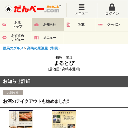
メニュー
ログイン
お店
お知らせ
写真
クーポン
トップ
おすすめ
メニュー
レビュー
群馬のグルメ
>
高崎の居酒屋（和風）
旬魚・旬菜
まるとび
[居酒屋 : 高崎市通町]
お知らせ詳細
お知らせ
お酒のテイクアウトも始めました❗