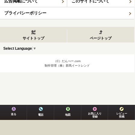
広告掲載について
このサイトについて
プライバシーポリシー
サイトトップ
ページトップ
Select Language
▼
（C）だんべー.com
制作管理（株）群馬イートレンド
お気に入り
レビュー
送る
電話
地図
登録
投稿