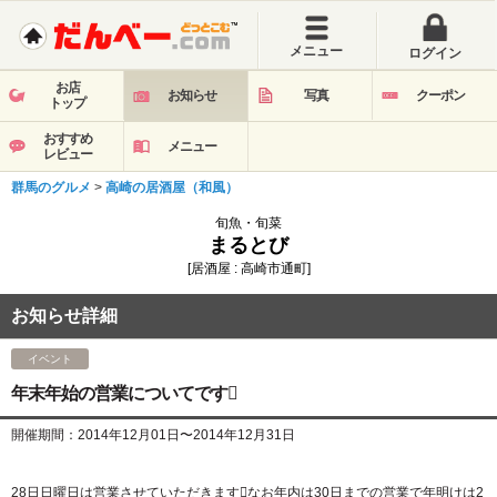
メニュー
ログイン
お店
お知らせ
写真
クーポン
トップ
おすすめ
メニュー
レビュー
群馬のグルメ
>
高崎の居酒屋（和風）
旬魚・旬菜
まるとび
[居酒屋 : 高崎市通町]
お知らせ詳細
イベント
年末年始の営業についてです󾬄
開催期間：2014年12月01日〜2014年12月31日
28日日曜日は営業させていただきます󾬄なお年内は30日までの営業で年明けは2