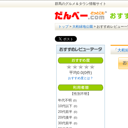
群馬のグルメ＆タウン情報サイト
トップ
>
大桁緑地公園
> おすすめレビュー一
「
大桁
平均
0.0
(0件)
おすすめ度とは？
【性別不明】
年代不明
(0)
10代以下
(0)
20代前半
(0)
20代後半
(0)
30代前半
(0)