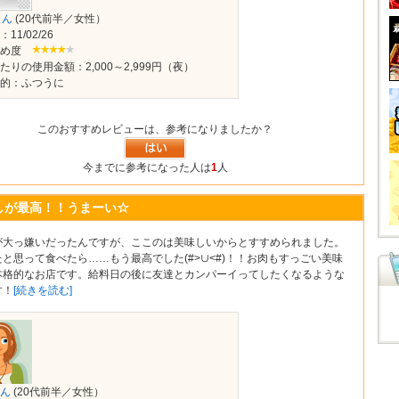
さん
(20代前半／女性）
11/02/26
すめ度
たりの使用金額：2,000～2,999円（夜）
的：ふつうに
このおすすめレビューは、参考になりましたか？
今までに参考になった人は
1
人
しが最高！！うまーい☆
が大っ嫌いだったんですが、ここのは美味しいからとすすめられました。
と思って食べたら……もう最高でした(#>∪<#)！！お肉もすっごい美味
本格的なお店です。給料日の後に友達とカンパーイってしたくなるような
す！
[続きを読む]
ん
(20代前半／女性）