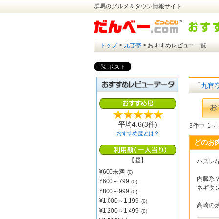
群馬のグルメ＆タウン情報サイト
トップ
>
九官亭
> おすすめレビュー一覧
「
九官
平均
4.6
(3件)
3件中 1～
おすすめ度とは？
どのお
【昼】
ハズレ
¥600未満
(0)
内臓系
¥600～799
(0)
ネギタ
¥800～999
(0)
¥1,000～1,199
(0)
高崎の
¥1,200～1,499
(0)