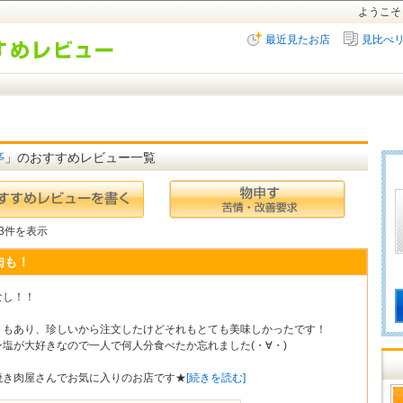
ようこそ
最近見たお店
見比べ
亭
」のおすすめレビュー一覧
 3件を表示
肉も！
なし！！
？もあり、珍しいから注文したけどそれもとても美味しかったです！
ン塩が大好きなので一人で何人分食べたか忘れました(・∀・)
焼き肉屋さんでお気に入りのお店です★
[続きを読む]