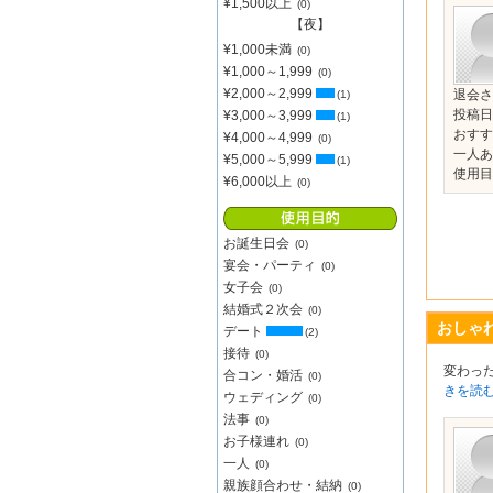
¥1,500以上
(0)
【夜】
¥1,000未満
(0)
¥1,000～1,999
(0)
¥2,000～2,999
退会さ
(1)
投稿日：
¥3,000～3,999
(1)
おす
¥4,000～4,999
(0)
一人あ
¥5,000～5,999
(1)
使用目
¥6,000以上
(0)
お誕生日会
(0)
宴会・パーティ
(0)
女子会
(0)
結婚式２次会
(0)
おしゃ
デート
(2)
接待
(0)
変わっ
合コン・婚活
(0)
きを読む
ウェディング
(0)
法事
(0)
お子様連れ
(0)
一人
(0)
親族顔合わせ・結納
(0)