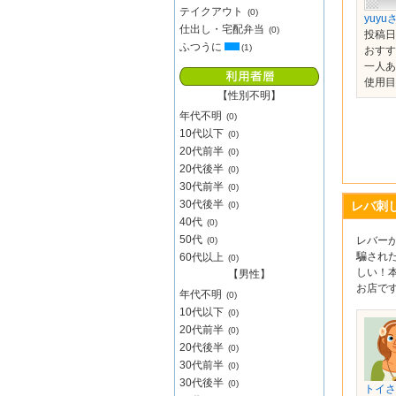
テイクアウト
(0)
yuyu
仕出し・宅配弁当
(0)
投稿日：
ふつうに
(1)
おす
一人あ
使用目
【性別不明】
年代不明
(0)
10代以下
(0)
20代前半
(0)
20代後半
(0)
30代前半
(0)
30代後半
レバ刺
(0)
40代
(0)
50代
レバー
(0)
騙された
60代以上
(0)
しい！
【男性】
お店で
年代不明
(0)
10代以下
(0)
20代前半
(0)
20代後半
(0)
30代前半
(0)
30代後半
(0)
トイさ