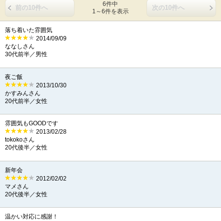
6件中
前の10件へ
次の10件へ
1～6件を表示
落ち着いた雰囲気
2014/09/09
ななしさん
30代前半／男性
夜ご飯
2013/10/30
かすみんさん
20代前半／女性
雰囲気もGOODです
2013/02/28
tokokoさん
20代後半／女性
新年会
2012/02/02
マメさん
20代後半／女性
温かい対応に感謝！