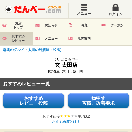
メニュー
ログイン
お店
お知らせ
写真
クーポン
トップ
おすすめ
メニュー
店内案内
レビュー
群馬のグルメ
>
太田の居酒屋（和風）
くいどころバー
玄 太田店
[居酒屋 : 太田市飯田町]
おすすめレビュー一覧
おすすめ
物申す
レビュー投稿
苦情、改善要求
おすすめ度
平均3.2
おすすめ度とは？