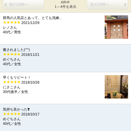
4件中
前の10件へ
次の10件へ
1～4件を表示
群馬の人気店とあって、とても洗練...
2021/12/29
レノさん
40代／男性
癒されました(^^)
2018/11/21
めぐちさん
40代／女性
早くもリピート！
2018/10/28
にさこさん
30代後半／女性
気持ち良かった❣️
2018/10/17
めぐちさん
40代／女性