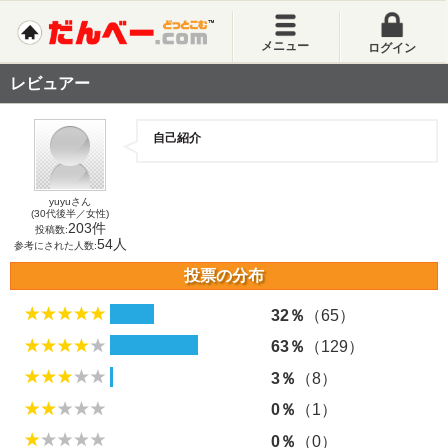
メニュー
ログイン
レビュアー
自己紹介
yuyuさん
(30代後半／女性)
203件
投稿数:
54人
参考にされた人数:
投票の分布
32％
（65）
63％
（129）
3％
（8）
0％
（1）
0％
（0）