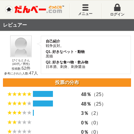
メニュー
ログイン
レビュアー
自己紹介
戦争反対。
Q1. 好きなペット・動物
黒猫
ぴぐもとさん
Q2. 好きな食べ物・飲み物
(40代／男性)
日本酒、刺身、刺身醤油
52件
投稿数:
47人
参考にされた人数:
投票の分布
48％
（25）
48％
（25）
3％
（2）
0％
（0）
0％
（0）