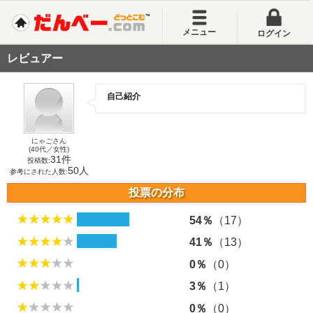
メニュー
ログイン
レビュアー
自己紹介
にゃごさん
(40代／女性)
31件
投稿数:
50人
参考にされた人数:
投票の分布
54％
（17）
41％
（13）
0％
（0）
3％
（1）
0％
（0）