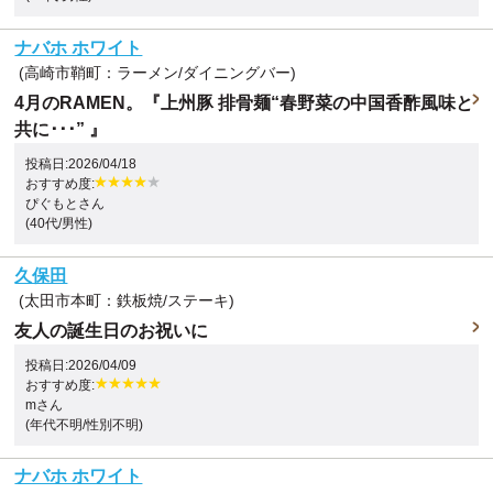
ナバホ ホワイト
(高崎市鞘町：ラーメン/ダイニングバー)
4月のRAMEN。『上州豚 排骨麺“春野菜の中国香酢風味と
共に･･･” 』
投稿日:2026/04/18
おすすめ度:
ぴぐもとさん
(40代/男性)
久保田
(太田市本町：鉄板焼/ステーキ)
友人の誕生日のお祝いに
投稿日:2026/04/09
おすすめ度:
mさん
(年代不明/性別不明)
ナバホ ホワイト