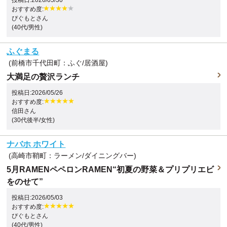
おすすめ度:
ぴぐもとさん
(40代/男性)
ふぐまる
(前橋市千代田町：ふぐ/居酒屋)
大満足の贅沢ランチ
投稿日:2026/05/26
おすすめ度:
信田さん
(30代後半/女性)
ナバホ ホワイト
(高崎市鞘町：ラーメン/ダイニングバー)
5月RAMENペペロンRAMEN“初夏の野菜＆プリプリエビ
をのせて”
投稿日:2026/05/03
おすすめ度:
ぴぐもとさん
(40代/男性)