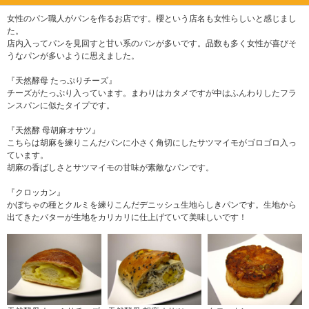
女性のパン職人がパンを作るお店です。櫻という店名も女性らしいと感じまし
た。
店内入ってパンを見回すと甘い系のパンが多いです。品数も多く女性が喜びそ
うなパンが多いように思えました。
『天然酵母 たっぷりチーズ』
チーズがたっぷり入っています。まわりはカタメですが中はふんわりしたフラ
ンスパンに似たタイプです。
『天然酵 母胡麻オサツ』
こちらは胡麻を練りこんだパンに小さく角切にしたサツマイモがゴロゴロ入っ
ています。
胡麻の香ばしさとサツマイモの甘味が素敵なパンです。
『クロッカン』
かぼちゃの種とクルミを練りこんだデニッシュ生地らしきパンです。生地から
出てきたバターが生地をカリカリに仕上げていて美味しいです！