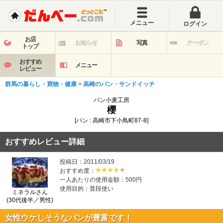
メニュー
ログイン
お店
お知らせ
写真
クーポン
トップ
おすすめ
メニュー
レビュー
群馬の暮らし・買物・健康
>
高崎のパン・サンドイッチ
パン小麦工房
櫻
[パン : 高崎市下小鳥町87-8]
おすすめレビュー詳細
投稿日：2011/03/19
おすすめ度：
一人あたりの使用金額：500円
使用目的：普段使い
ミネラルさん
(30代後半／男性)
女性ウケしそうなパンが豊富です！