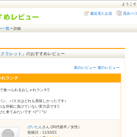
ようこそ
最近見たお店
見比べ
ー一覧
> 詳細
et クラレット
」のおすすめレビュー
前のレビュー
後のレビュー
ゃれランチ
0円で食べられるおしゃれランチ
パン、パスタはどれも美味しかったです♪
れな外観に負けていない実力店です
ヒ来てみたいですヾ(^▽^)ﾉ
げいたん
さん (30代後半／女性）
投稿日：
11/10/21