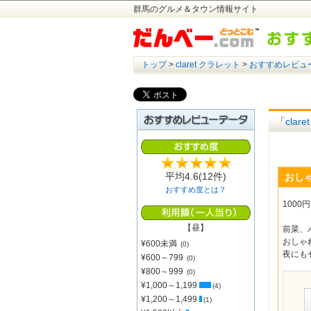
群馬のグルメ＆タウン情報サイト
トップ
>
claret クラレット
>
おすすめレビュ
「
clar
平均
4.6
(12件)
おし
おすすめ度とは？
100
【昼】
前菜、
おしゃ
¥600未満
(0)
夜にもゼ
¥600～799
(0)
¥800～999
(0)
¥1,000～1,199
(4)
¥1,200～1,499
(1)