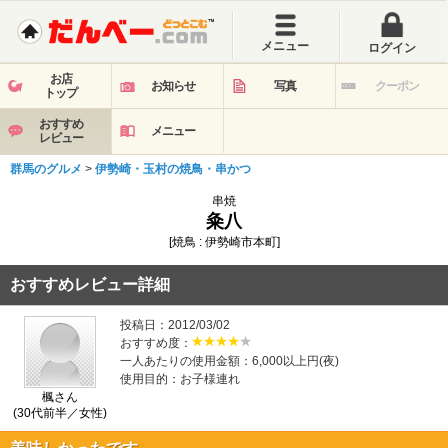
メニュー
ログイン
お店
お知らせ
写真
クーポン
トップ
おすすめ
メニュー
レビュー
群馬のグルメ
>
伊勢崎・玉村の焼鳥・串かつ
串焼
粂八
[焼鳥 : 伊勢崎市本町]
おすすめレビュー詳細
投稿日：2012/03/02
おすすめ度：
一人あたりの使用金額：6,000以上円(夜)
使用目的：お子様連れ
楓さん
(30代前半／女性)