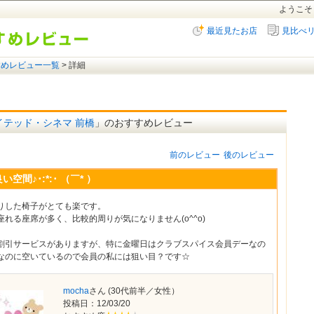
ようこそ
最近見たお店
見比べ
すめレビュー一覧
> 詳細
イテッド・シネマ 前橋
」のおすすめレビュー
前のレビュー
後のレビュー
い空間♪･:*:･ （￣* ）
りした椅子がとても楽です。
座れる座席が多く、比較的周りが気になりません(o^^o)
割引サービスがありますが、特に金曜日はクラブスパイス会員デーなの
なのに空いているので会員の私には狙い目？です☆
mocha
さん (30代前半／女性）
投稿日：
12/03/20