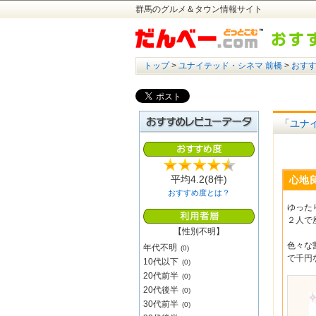
群馬のグルメ＆タウン情報サイト
トップ
>
ユナイテッド・シネマ 前橋
>
おす
「
ユナ
平均
4.2
(8件)
心地良
おすすめ度とは？
ゆった
２人で
【性別不明】
色々な
年代不明
(0)
で千円
10代以下
(0)
20代前半
(0)
20代後半
(0)
30代前半
(0)