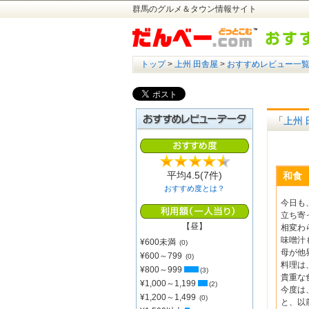
群馬のグルメ＆タウン情報サイト
トップ
>
上州 田舎屋
>
おすすめレビュー一
「
上州 
平均
4.5
(7件)
和食
おすすめ度とは？
今日も
立ち寄
【昼】
相変わ
味噌汁
¥600未満
(0)
母が他
¥600～799
(0)
料理は
¥800～999
(3)
貴重な
¥1,000～1,199
(2)
今度は
¥1,200～1,499
(0)
と、以