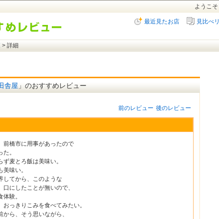
ようこそ
最近見たお店
見比べ
覧
> 詳細
田舎屋
」のおすすめレビュー
前のレビュー
後のレビュー
、前橋市に用事があったので
った。
らず麦とろ飯は美味い。
も美味い。
界してから、このような
、口にしたことが無いので、
食体験。
、おっきりこみを食べてみたい。
前から、そう思いながら、