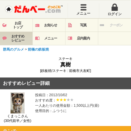
メニュー
ログイン
お店
お知らせ
写真
クーポン
トップ
おすすめ
メニュー
店内案内
レビュー
群馬のグルメ
>
前橋の鉄板焼
ステーキ
真樹
[鉄板焼/ステーキ : 前橋市大友町]
おすすめレビュー詳細
投稿日：2012/10/02
おすすめ度：
一人あたりの使用金額：1,500以上円(昼)
使用目的：ふつうに
くまっこさん
(30代前半／女性)