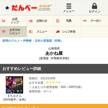
メニュー
ログイン
お店
お知らせ
写真
クーポン
トップ
おすすめ
メニュー
シェフ弁当
レビュー
群馬のグルメ
>
伊勢崎・玉村の居酒屋（和風）
山海酒房
あかね屋
[居酒屋 : 伊勢崎市本町]
おすすめレビュー詳細
投稿日：2012/10/06
おすすめ度：
一人あたりの使用金額：800～999円(昼)
使用目的：デート
まちゅさん
(20代後半／女性)