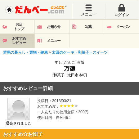
メニュー
ログイン
お店
お知らせ
写真
クーポン
トップ
おすすめ
メニュー
レビュー
群馬の暮らし・買物・健康
>
太田のケーキ・和菓子・スイーツ
すし･だんご･赤飯
万徳
[和菓子 : 太田市本町]
おすすめレビュー詳細
投稿日：2013/03/21
おすすめ度：
一人あたりの使用金額：300円
使用目的：自分用に
退会されました
おすすめ☆お団子