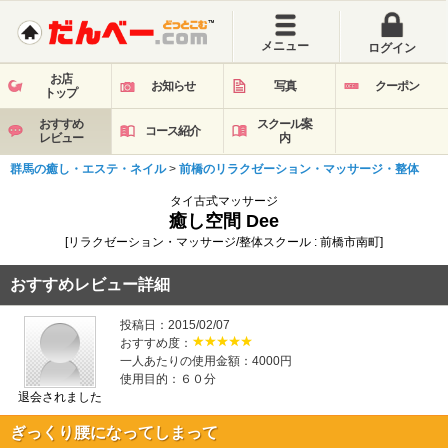
メニュー
ログイン
お店
お知らせ
写真
クーポン
トップ
おすすめ
スクール案
コース紹介
レビュー
内
群馬の癒し・エステ・ネイル
>
前橋のリラクゼーション・マッサージ・整体
タイ古式マッサージ
癒し空間 Dee
[リラクゼーション・マッサージ/整体スクール : 前橋市南町]
おすすめレビュー詳細
投稿日：2015/02/07
おすすめ度：
一人あたりの使用金額：4000円
使用目的：６０分
退会されました
ぎっくり腰になってしまって