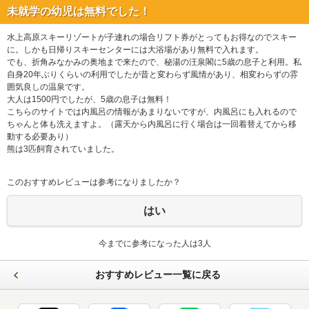
未就学の幼児は無料でした！
水上高原スキーリゾートが子連れの場合リフト券がとってもお得なのでスキー
に。しかも日帰りスキーセンターには大浴場があり無料で入れます。
でも、折角みなかみの奥地まで来たので、秘湯の汪泉閣に5歳の息子と利用。私
自身20年ぶりくらいの利用でしたが昔と変わらず風情があり、相変わらずの雰
囲気良しの温泉です。
大人は1500円でしたが、5歳の息子は無料！
こちらのサイトでは内風呂の情報があまりないですが、内風呂にも入れるので
ちゃんと体も洗えますよ。（露天から内風呂に行く場合は一回着替えてから移
動する必要あり）
熊は3匹飼育されていました。
このおすすめレビューは参考になりましたか？
はい
今までに参考になった人は3人
おすすめレビュー一覧に戻る