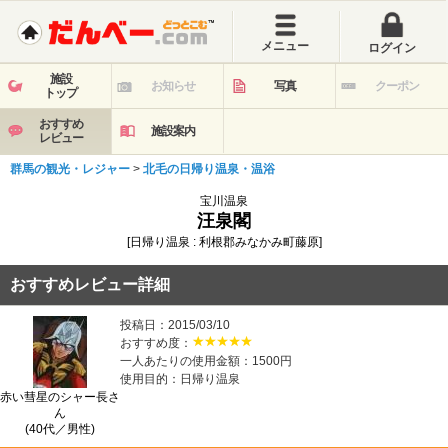
メニュー
ログイン
施設
お知らせ
写真
クーポン
トップ
おすすめ
施設案内
レビュー
群馬の観光・レジャー
>
北毛の日帰り温泉・温浴
宝川温泉
汪泉閣
[日帰り温泉 : 利根郡みなかみ町藤原]
おすすめレビュー詳細
投稿日：2015/03/10
おすすめ度：
一人あたりの使用金額：1500円
使用目的：日帰り温泉
赤い彗星のシャー長さ
ん
(40代／男性)