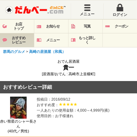
メニュー
ログイン
お店
お知らせ
写真
クーポン
トップ
おすすめ
もっと詳し
メニュー
レビュー
く
群馬のグルメ
>
高崎の居酒屋（和風）
おでん居酒屋
貴一
[居酒屋/おでん : 高崎市上並榎町]
おすすめレビュー詳細
投稿日：2016/09/12
おすすめ度：
一人あたりの使用金額：4,000～4,999円(夜)
使用目的：お子様連れ
赤い彗星のシャー長さ
ん
(40代／男性)