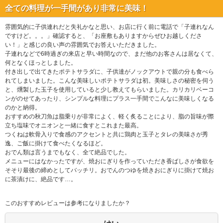
全ての料理が一手間があり非常に美味！
雰囲気的に子供連れだと失礼かなと思い、お店に行く前に電話で「子連れなん
ですけど。。。」確認すると、「お座敷もありますからぜひお越しくださ
い！」と感じの良い声の雰囲気でお答えいただきました。
子連れなどで6時過ぎの来店と早い時間なので、まだ他のお客さんは居なくて、
何となくほっとしました。
付き出しで出てきたポテトサラダに、子供達がノックアウトで親の分も食べら
れてしまいました。こんな美味しいポテトサラダは初。美味しさの秘密を伺う
と、燻製した玉子を使用していると少し教えてもらいました。カリカリベーコ
ンがのせてあったり、シンプルな料理にプラス一手間でこんなに美味しくなる
のかと納得。
おすすめの秋刀魚は脂乗りが非常によく、軽く炙ることにより、脂の旨味が際
立ち塩味でオニオンと一緒に食すとこれまた最高。
つくねは軟骨入りで食感のアクセントと共に鶏肉と玉子とタレの美味さが秀
逸、ご飯に掛けて食べたくなるほど。
おでん類は言うまでもなく、全て絶品でした。
メニューにはなかったですが、焼おにぎりを作っていただき香ばしさが食欲を
そそり最後の締めとしてバッチリ。おでんのつゆを焼きおにぎりに掛けて焼お
に茶漬けに、絶品です…。
このおすすめレビューは参考になりましたか？