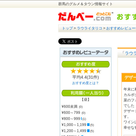
群馬のグルメ＆タウン情報サイト
トップ
>
ラウライタリコ
>
おすすめレビュー
「
ラウ
平均
4.4
(31件)
デザ
おすすめ度とは？
年末に
カルボ
【昼】
菜のフ
でした
¥600未満
(0)
デザー
¥600～799
(0)
す。
¥800～999
(1)
ワイン
¥1,000～1,199
(5)
幸せな
¥1,200～1,499
(5)