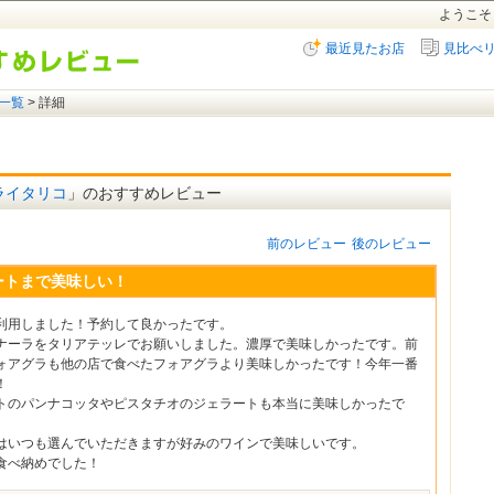
ようこそ
最近見たお店
見比べ
一覧
> 詳細
ライタリコ
」のおすすめレビュー
前のレビュー
後のレビュー
ートまで美味しい！
利用しました！予約して良かったです。
ナーラをタリアテッレでお願いしました。濃厚で美味しかったです。前
ォアグラも他の店で食べたフォアグラより美味しかったです！今年一番
！
トのパンナコッタやピスタチオのジェラートも本当に美味しかったで
はいつも選んでいただきますが好みのワインで美味しいです。
食べ納めでした！