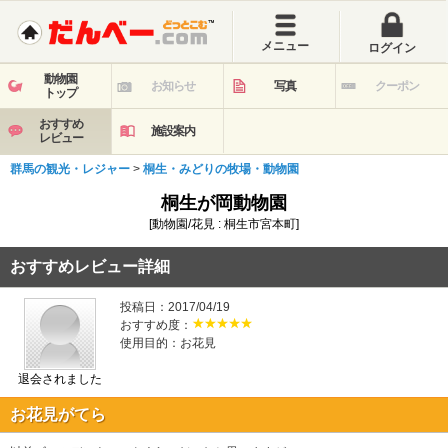
メニュー
ログイン
動物園
お知らせ
写真
クーポン
トップ
おすすめ
施設案内
レビュー
群馬の観光・レジャー
>
桐生・みどりの牧場・動物園
桐生が岡動物園
[動物園/花見 : 桐生市宮本町]
おすすめレビュー詳細
投稿日：2017/04/19
おすすめ度：
使用目的：お花見
退会されました
お花見がてら