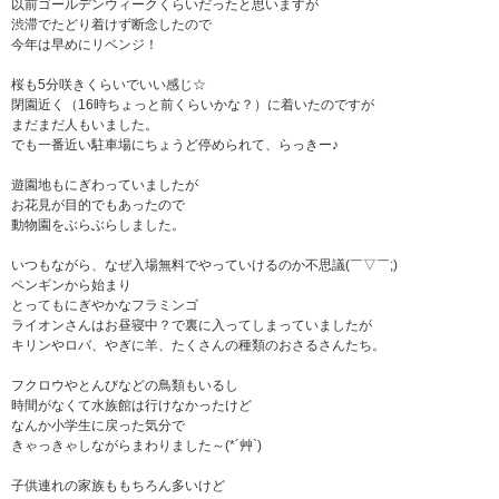
以前ゴールデンウィークくらいだったと思いますが
渋滞でたどり着けず断念したので
今年は早めにリベンジ！
桜も5分咲きくらいでいい感じ☆
閉園近く（16時ちょっと前くらいかな？）に着いたのですが
まだまだ人もいました。
でも一番近い駐車場にちょうど停められて、らっきー♪
遊園地もにぎわっていましたが
お花見が目的でもあったので
動物園をぶらぶらしました。
いつもながら、なぜ入場無料でやっていけるのか不思議(￣▽￣;)
ペンギンから始まり
とってもにぎやかなフラミンゴ
ライオンさんはお昼寝中？で裏に入ってしまっていましたが
キリンやロバ、やぎに羊、たくさんの種類のおさるさんたち。
フクロウやとんびなどの鳥類もいるし
時間がなくて水族館は行けなかったけど
なんか小学生に戻った気分で
きゃっきゃしながらまわりました～(*´艸`)
子供連れの家族ももちろん多いけど