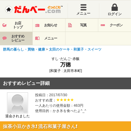
メニュー
ログイン
お店
お知らせ
写真
クーポン
トップ
おすすめ
メニュー
レビュー
群馬の暮らし・買物・健康
>
太田のケーキ・和菓子・スイーツ
すし･だんご･赤飯
万徳
[和菓子 : 太田市本町]
おすすめレビュー詳細
投稿日：2017/07/30
おすすめ度：
一人あたりの使用金額：463円
使用目的：かき氷を食べたよ^_^
退会されました
抹茶小豆かき氷❗️ 流石和菓子屋さん❗️