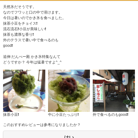
天然氷だそうです。
なのでフワッと口の中で溶けます。
今日は暑いのでかき氷を食べました。
抹茶小豆をチョイス❗️
流石流石❗️小豆が美味しい❗️
抹茶も濃厚な香り❗️
外のテラスで暑い中で食べるのも
good❗️
追伸:だんべー殿 かき氷特集なんて
どうですか？ 今年は猛暑ですよ^_^
抹茶小豆❗️
中に小豆たっぷり❗️
外で食べるのもgood❗️
このおすすめレビューは参考になりましたか？
はい