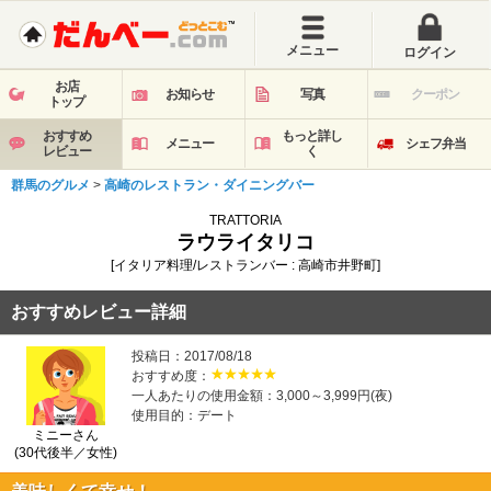
メニュー
ログイン
お店
お知らせ
写真
クーポン
トップ
おすすめ
もっと詳し
メニュー
シェフ弁当
レビュー
く
群馬のグルメ
>
高崎のレストラン・ダイニングバー
TRATTORIA
ラウライタリコ
[イタリア料理/レストランバー : 高崎市井野町]
おすすめレビュー詳細
投稿日：2017/08/18
おすすめ度：
一人あたりの使用金額：3,000～3,999円(夜)
使用目的：デート
ミニーさん
(30代後半／女性)