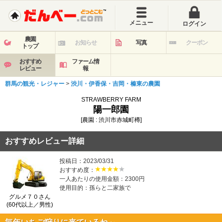
メニュー
ログイン
農園
お知らせ
写真
クーポン
トップ
おすすめ
ファーム情
レビュー
報
群馬の観光・レジャー
>
渋川・伊香保・吉岡・榛東の農園
STRAWBERRY FARM
陽一郎園
[農園 : 渋川市赤城町樽]
おすすめレビュー詳細
投稿日：2023/03/31
おすすめ度：
一人あたりの使用金額：2300円
使用目的：孫らと二家族で
グルメ７０さん
(60代以上／男性)