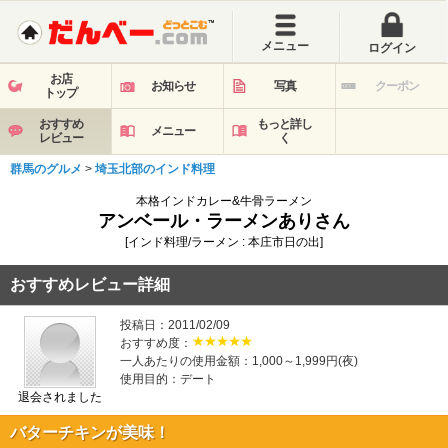
メニュー
ログイン
お店
お知らせ
写真
クーポン
トップ
おすすめ
もっと詳し
メニュー
レビュー
く
群馬のグルメ
>
埼玉北部のインド料理
本格インドカレー&牛骨ラーメン
アンベール・ラーメンありさん
[インド料理/ラーメン : 本庄市日の出]
おすすめレビュー詳細
投稿日：2011/02/09
おすすめ度：
一人あたりの使用金額：1,000～1,999円(夜)
使用目的：デート
退会されました
バターチキンが美味！