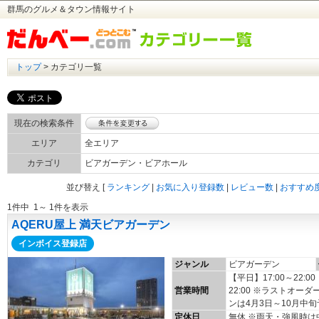
群馬のグルメ＆タウン情報サイト
トップ
> カテゴリ一覧
現在の検索条件
エリア
全エリア
カテゴリ
ビアガーデン・ビアホール
並び替え
[
ランキング
|
お気に入り登録数
|
レビュー数
|
おすすめ
1件中 1～ 1件を表示
AQERU屋上 満天ビアガーデン
インボイス登録店
ジャンル
ビアガーデン
【平日】17:00～22:00
営業時間
22:00 ※ラストオー
ンは4月3日～10月中旬
定休日
無休 ※雨天・強風時