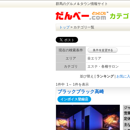
群馬のグルメ＆タウン情報サイト
トップ
> カテゴリ一覧
現在の検索条件
エリア
全エリア
カテゴリ
エステ・各種サロン
並び替え
[
ランキング
|
お気に
1件中 1～ 1件を表示
ブラックブラック高崎
インボイス登録店
ジ
営
定
主