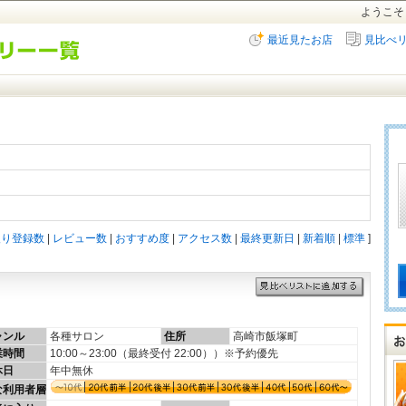
ようこそ
最近見たお店
見比べ
入り登録数
|
レビュー数
|
おすすめ度
|
アクセス数
|
最終更新日
|
新着順
|
標準
]
ャンル
各種サロン
住所
高崎市飯塚町
業時間
10:00～23:00（最終受付 22:00））※予約優先
休日
年中無休
な利用者層