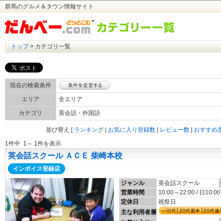
群馬のグルメ＆タウン情報サイト
トップ
> カテゴリ一覧
現在の検索条件
エリア
全エリア
カテゴリ
英会話・外国語
並び替え
[
ランキング
|
お気に入り登録数
|
レビュー数
|
おすすめ
1件中 1～ 1件を表示
英会話スクール ＡＣＥ 柴崎本校
インボイス登録店
ジャンル
英会話スクール
営業時間
10:00～22:00 / 日10:0
定休日
祝祭日
主な利用者層