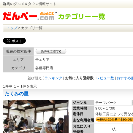
群馬のグルメ＆タウン情報サイト
トップ
> カテゴリ一覧
現在の検索条件
エリア
全エリア
カテゴリ
各種専門店
並び替え
[
ランキング
|
お気に入り登録数
|
レビュー数
|
おすすめ
1件中 1～ 1件を表示
たくみの里
ジャンル
テーマパーク
営業時間
9:00～17:00
定休日
体験工房によって異な
主な利用者層
お気に入り
3人
登録者