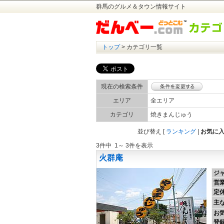
群馬のグルメ＆タウン情報サイト
トップ
> カテゴリ一覧
現在の検索条件
エリア
全エリア
カテゴリ
焼きまんじゅう
並び替え
[
ランキング
|
お気に
3件中 1～ 3件を表示
火群庵
ジ
営
定
主
お
登