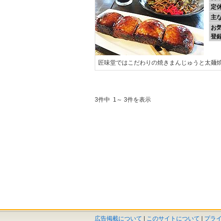
定
主
お
登
匠味堂ではこだわりの焼きまんじゅうと太麺
3件中 1～ 3件を表示
広告掲載について
|
このサイトについて
|
プラ