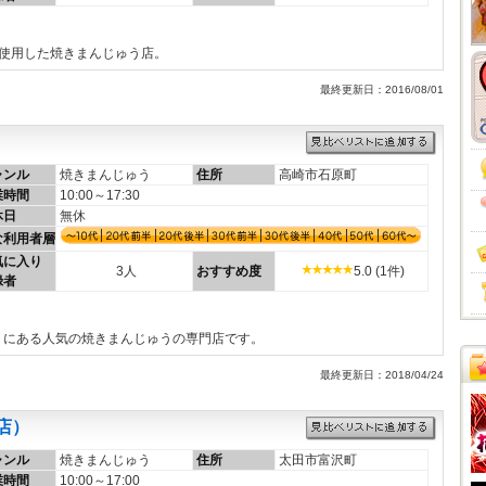
使用した焼きまんじゅう店。
最終更新日：2016/08/01
ャンル
焼きまんじゅう
住所
高崎市石原町
業時間
10:00～17:30
休日
無休
な利用者層
気に入り
3人
おすすめ度
5.0 (1件)
録者
くにある人気の焼きまんじゅうの専門店です。
最終更新日：2018/04/24
店）
ャンル
焼きまんじゅう
住所
太田市富沢町
業時間
10:00～17:00