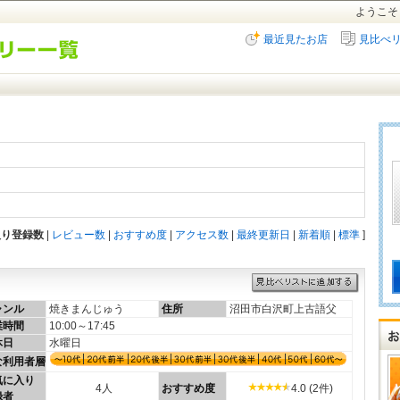
ようこそ
最近見たお店
見比べ
入り登録数
|
レビュー数
|
おすすめ度
|
アクセス数
|
最終更新日
|
新着順
|
標準
]
ャンル
焼きまんじゅう
住所
沼田市白沢町上古語父
業時間
10:00～17:45
休日
水曜日
な利用者層
気に入り
4人
おすすめ度
4.0 (2件)
録者