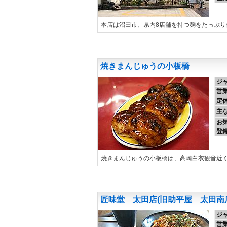
本店は沼田市、県内8店舗を持つ麹をたっぷり
焼きまんじゅうの小板橋
ジ
営
定
主
お
登
焼きまんじゅうの小板橋は、高崎白衣観音近
匠味堂 太田店(旧助平屋 太田南
ジ
営