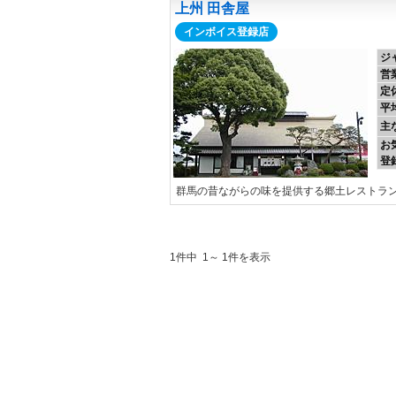
上州 田舎屋
インボイス登録店
ジ
営
定
平
主
お
登
群馬の昔ながらの味を提供する郷土レストラ
1件中 1～ 1件を表示