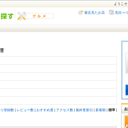
ようこそ
最近見たお店
見比べ
理
入り登録数
|
レビュー数
|
おすすめ度
|
アクセス数
|
最終更新日
|
新着順
|
標準
]