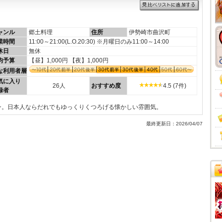
ャンル
郷土料理
住所
伊勢崎市曲沢町
業時間
11:00～21:00(L.O.20:30) ※月曜日のみ11:00～14:00
休日
無休
均予算
【昼】1,000円 【夜】1,000円
な利用者層
気に入り
26人
おすすめ度
4.5 (7件)
録者
ン。日本人ならだれでもゆっくりくつろげる懐かしい雰囲気。
最終更新日：2026/04/07