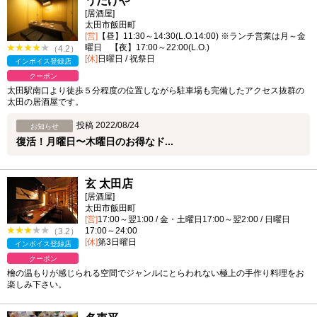
うたげや
[居酒屋]
太田市飯田町
[営]
【昼】11:30～14:30(L.O.14:00) ※ランチ営業は月～金
曜日 【夜】17:00～22:00(L.O.)
（4.2）
[休]
日曜日 / 祝祭日
インボイス登録店
クーポン
太田駅南口より徒歩５分程度の位置しながら駐車場も完備したアクセス抜群の
太田の居酒屋です。
投稿 2022/08/24
お知らせ
復活！月曜日〜木曜日のお得なド...
玄 太田店
[居酒屋]
太田市飯田町
[営]
17:00～翌1:00 / 金・土曜日17:00～翌2:00 / 日曜日
17:00～24:00
（3.2）
[休]
第3日曜日
インボイス登録店
クーポン
檜の温もりが感じられる空間でジャンルにとらわれない極上の手作り料理をお
楽しみ下さい。