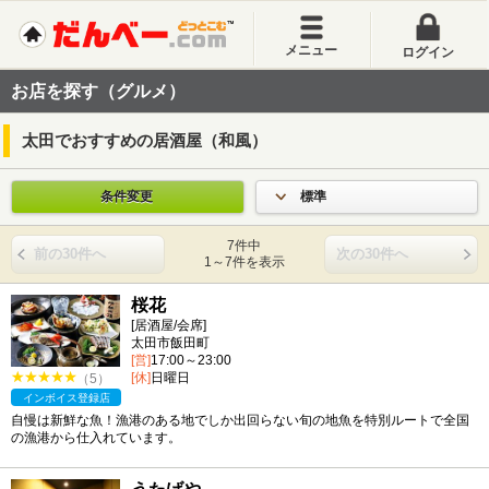
メニュー
ログイン
お店を探す（グルメ）
太田でおすすめの居酒屋（和風）
条件変更
標準
7件中
前の30件へ
次の30件へ
1～7件を表示
桜花
[居酒屋/会席]
太田市飯田町
[営]
17:00～23:00
[休]
日曜日
（5）
インボイス登録店
自慢は新鮮な魚！漁港のある地でしか出回らない旬の地魚を特別ルートで全国
の漁港から仕入れています。