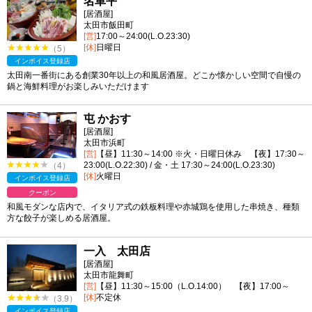
名車平
[居酒屋]
太田市飯田町
[営]
17:00～24:00(L.O.23:30)
[休]
日曜日
（5）
インボイス登録店
太田南一番街にある創業30年以上の和風居酒屋。どこか懐かしい空間で自慢の
鍋と海鮮料理がお楽しみいただけます
屯 かおす
[居酒屋]
太田市浜町
[営]
【昼】11:30～14:00 ※火・日曜日休み 【夜】17:30～
23:00(L.O.22:30) / 金・土 17:30～24:00(L.O.23:30)
（4）
[休]
火曜日
インボイス登録店
クーポン
和風モダンな店内で、イタリア式の鉄板料理や赤城鶏を使用した串焼き、種類
方な餃子が楽しめる居酒屋。
一入 太田店
[居酒屋]
太田市龍舞町
[営]
【昼】11:30～15:00（L.O.14:00） 【夜】17:00～
[休]
不定休
（3.9）
インボイス登録店