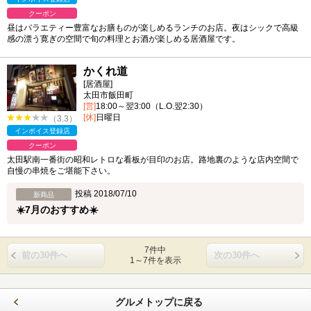
クーポン
昼はバラエティー豊富なお膳ものが楽しめるランチのお店。夜はシックで高級
感の漂う寛ぎの空間で旬の料理とお酒が楽しめる居酒屋です。
かくれ道
[居酒屋]
太田市飯田町
[営]
18:00～翌3:00（L.O.翌2:30）
[休]
日曜日
（3.3）
インボイス登録店
クーポン
太田駅南一番街の昭和レトロな看板が目印のお店。路地裏のような店内空間で
自慢の串焼をご堪能下さい。
投稿 2018/07/10
新商品
☀️7月のおすすめ☀️
7件中
前の30件へ
次の30件へ
1～7件を表示
グルメトップに戻る