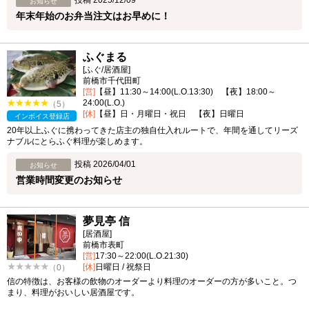
お知らせ
年末年始のお弁当注文はお早めに！
ふぐまる
[ふぐ/居酒屋]
前橋市千代田町
[営]
【昼】11:30～14:00(L.O.13:30) 【夜】18:00～
24:00(L.O.)
（5）
[休]
【昼】日・月曜日・祝日 【夜】日曜日
インボイス登録店
20年以上ふぐに携わってきた店主の独自仕入れルートで、年間を通してリーズ
ナブルにとらふぐ料理が楽しめます。
投稿 2026/04/01
お知らせ
営業時間変更のお知らせ
夢見亭 信
[居酒屋]
前橋市表町
[営]
17:30～22:00(L.O.21:30)
[休]
日曜日 / 祝祭日
（0）
信の特徴は、お客様の飲物のオーダーより料理のオーダーの方が多いこと。つ
まり、料理がおいしい居酒屋です。