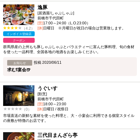
逸豚
[居酒屋/しゃぶしゃぶ]
前橋市千代田町
[営]
17:00～24:00（L.O.23:00）
[休]
日曜日 ※月曜日が祝日の場合は営業致します。
（4.2）
インボイス登録店
クーポン
群馬県産の上州もち豚しゃぶしゃぶとバラエティーに富んだ豚料理、旬の食材
を使った一品料理、全国各地の地酒をお楽しみください。
投稿 2020/06/11
お知らせ
求む❗宴会🍺
うぐいす
[割烹]
前橋市千代田町
[営]
18:00～23:00
[休]
日曜日 / 祝祭日
（0）
市場直送の新鮮な素材を使った料理と、大・小宴会に利用できる個室スタイル
の座敷が特徴のお店です。
三代目まんざら亭