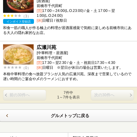
[居酒屋]
前橋市千代田町
[営]
17:00～24:00(L.O.23:00) / 金・土 17:00～翌
1:00(L.O.24:00)
（3）
[休]
日曜日 / 祝祭日
インボイス登録店
和食一筋の職人が作る極上の料理が居酒屋感覚で気軽に楽しめる前橋市街にあ
る大人の隠れ家的なお店。
広瀬川苑
[中華料理・居酒屋]
前橋市千代田町
[営]
17:30～翌2:30 / 金・土・祝前日17:30～4:30
[休]
日曜日 ※翌日が休日の場合は営業いたします。
（0）
本格中華料理の食べ放題プランが人気の広瀬川苑。深夜まで営業しているので
遅い時間のご宴会や〆のラーメンにおすすめ。
7件中
前の30件へ
次の30件へ
1～7件を表示
グルメトップに戻る