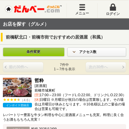
メニュー
ログイン
お店を探す（グルメ）
前橋駅北口・前橋市街でおすすめの居酒屋（和風）
条件変更
アクセス数
7件中
前の30件へ
次の30件へ
1～7件を表示
哲粋
[居酒屋]
前橋市城東町
[営]
17:00～23:00（フードL.O.22:00、ドリンクL.O.22:30）
[休]
日曜日 ※月曜日が祝日の場合は営業致します。その場
（4.6）
合は月曜日が休みとなります。※10名様以上のご宴会の場
インボイス登録店
合は営業も可能です。
レパートリー豊富な牛タン料理を中心に居酒屋メニューも充実。料理に良く合
うお酒ももちろん充実！
投稿 2025/12/09