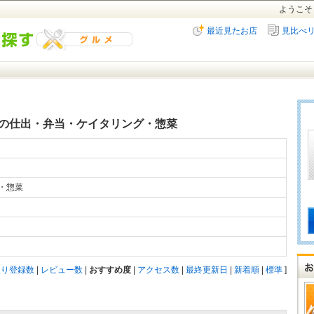
ようこそ
最近見たお店
見比べ
の仕出・弁当・ケイタリング・惣菜
グ・惣菜
入り登録数
|
レビュー数
|
おすすめ度
|
アクセス数
|
最終更新日
|
新着順
|
標準
]