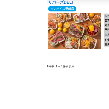
リバーズDELI
インボイス登録店
ジ
営
定
平
主
お
登
1件中 1～ 1件を表示