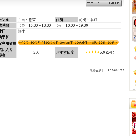
ャンル
弁当・惣菜
住所
前橋市本町
業時間
【昼】10:30～13:30 【夜】16:00～19:30
休日
無休
均予算
な利用者層
気に入り
2人
おすすめ度
5.0 (1件)
録者
最終更新日：2026/04/22