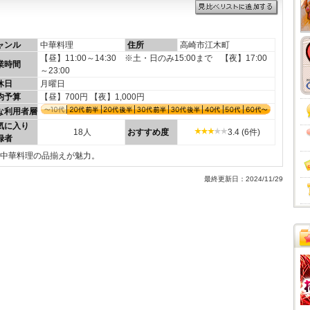
ャンル
中華料理
住所
高崎市江木町
【昼】11:00～14:30 ※土・日のみ15:00まで 【夜】17:00
業時間
～23:00
休日
月曜日
均予算
【昼】700円 【夜】1,000円
な利用者層
気に入り
18人
おすすめ度
3.4 (6件)
録者
格中華料理の品揃えが魅力。
最終更新日：2024/11/29