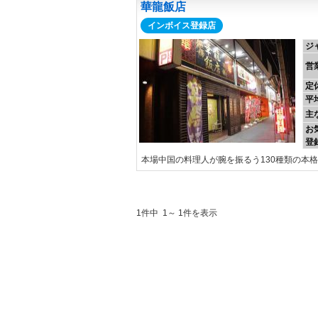
華龍飯店
インボイス登録店
ジ
営
定
平
主
お
登
本場中国の料理人が腕を振るう130種類の本
1件中 1～ 1件を表示