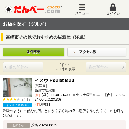
メニュー
ログイン
お店を探す（グルメ）
高崎市その他でおすすめの居酒屋（洋風）
条件変更
アクセス数
1件中
前の30件へ
次の30件へ
1～1件を表示
イスウ Poulet isuu
[居酒屋]
高崎市飯塚町
[営]
【昼】11:30～14:00 ※火～土曜日のみ 【夜】17:30～
24:00(L.O.23:30)
（4.1）
[休]
月曜日
インボイス登録店
呼吸のように自然なお店。とにかく居心地の良い場所を作りたくてこのお店を
始めました。
投稿 2026/08/05
お知らせ