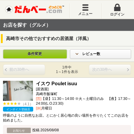
メニュー
ログイン
お店を探す（グルメ）
高崎市その他でおすすめの居酒屋（洋風）
条件変更
レビュー数
1件中
前の30件へ
次の30件へ
1～1件を表示
イスウ Poulet isuu
[居酒屋]
高崎市飯塚町
[営]
【昼】11:30～14:00 ※火～土曜日のみ 【夜】17:30～
24:00(L.O.23:30)
（4.1）
[休]
月曜日
インボイス登録店
呼吸のように自然なお店。とにかく居心地の良い場所を作りたくてこのお店を
始めました。
投稿 2026/08/08
お知らせ