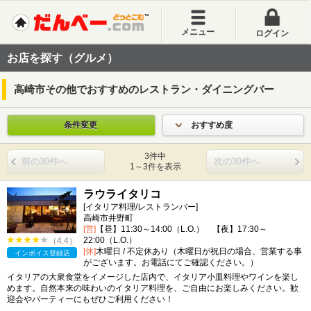
メニュー
ログイン
お店を探す（グルメ）
高崎市その他でおすすめのレストラン・ダイニングバー
条件変更
おすすめ度
3件中
前の30件へ
次の30件へ
1～3件を表示
ラウライタリコ
[イタリア料理/レストランバー]
高崎市井野町
[営]
【昼】11:30～14:00（L.O.） 【夜】17:30～
22:00（L.O.）
（4.4）
[休]
木曜日 / 不定休あり（木曜日が祝日の場合、営業する事
インボイス登録店
がございます。お電話にてご確認ください。）
イタリアの大衆食堂をイメージした店内で、イタリア小皿料理やワインを楽し
めます。自然本来の味わいのイタリア料理を、ご自由にお楽しみください。歓
迎会やパーティーにもぜひご利用ください！