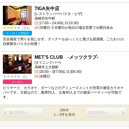
TIGA矢中店
[レストランバー/パスタ・ピザ]
高崎市矢中町
[営]
17:00～24:00(L.O.23:30)
[休]
月曜日 ※月曜日が祝日の場合営業で火曜日休み
（3.6）
インボイス登録店
完全個室で周りを気にせず、ディナーもゆっくりと寛げる居酒屋。こだわりの
自家製生パスタが自慢！
MET'S CLUB -メッツクラブ-
[ダイニングバー]
高崎市上大類町
[営]
20:00～翌7:00(L.O.翌6:30)
[休]
水曜日
（0）
クーポン
ビリヤード、カラオケ、ダーツなどのアミューズメントが充実の激安カラオケ
バーです。大箱なので、着席55人、立食80人までの激安パーティーが可能で
す。
3件中
前の30件へ
次の30件へ
1～3件を表示