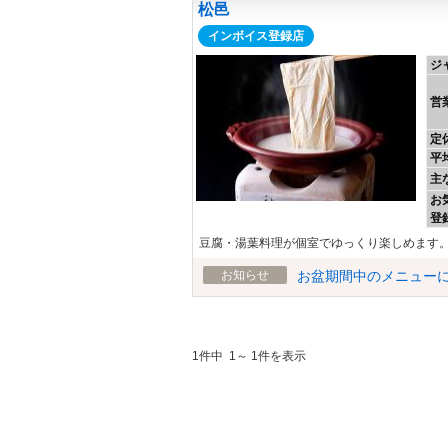
松邑
インボイス登録店
ジ
営
定
平
主
お
登
豆腐・湯葉料理が個室でゆっくり楽しめます
お知らせ
お盆期間中のメニュー
1件中 1～ 1件を表示