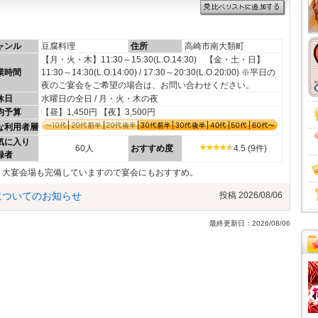
ャンル
豆腐料理
住所
高崎市南大類町
【月・火・木】11:30～15:30(L.O.14:30) 【金・土・日】
業時間
11:30～14:30(L.O.14:00) / 17:30～20:30(L.O.20:00) ※平日の
夜のご宴会をご希望の場合は、お問い合わせください。
休日
水曜日の全日 / 月・火・木の夜
均予算
【昼】1,450円 【夜】3,500円
な利用者層
気に入り
60人
おすすめ度
4.5 (9件)
録者
。大宴会場も完備していますので宴会にもおすすめ。
についてのお知らせ
投稿 2026/08/06
最終更新日：2026/08/06