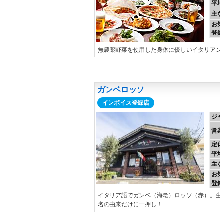
平
主
お
登
無農薬野菜を使用した身体に優しいイタリア
ガンベロッソ
インボイス登録店
ジ
営
定
平
主
お
登
イタリア語でガンベ（海老）ロッソ（赤）。
名の由来だけに一押し！