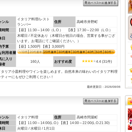
イタリア料理/レスト
ャンル
住所
高崎市井野町
ランバー
業時間
【昼】11:30～14:00（L.O.） 【夜】17:30～22:00（L.O.）
木曜日 / 不定休あり（木曜日が祝日の場合、営業する事がござ
休日
います。お電話にてご確認ください。）
均予算
【昼】1,500円 【夜】3,000円
な利用者層
気に入り
160人
おすすめ度
4.4 (31件)
録者
イタリア小皿料理やワインを楽しめます。自然本来の味わいのイタリア料理
ーティーにもぜひご利用ください！
最終更新日：2026/08/06
ャンル
イタリア料理
住所
高崎市問屋町
業時間
【昼】11:00～14:00(L.O.) 【夜】14:00～22:00(L.O.21:30)
休日
火曜日 / 水曜日 / 1月1日