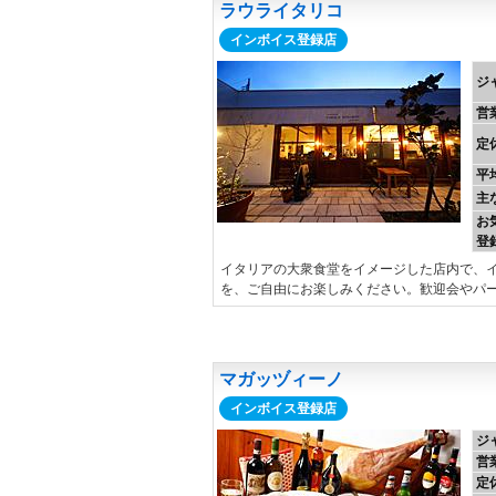
ラウライタリコ
インボイス登録店
ジ
営
定
平
主
お
登
イタリアの大衆食堂をイメージした店内で、
を、ご自由にお楽しみください。歓迎会やパ
マガッヅィーノ
インボイス登録店
ジ
営
定