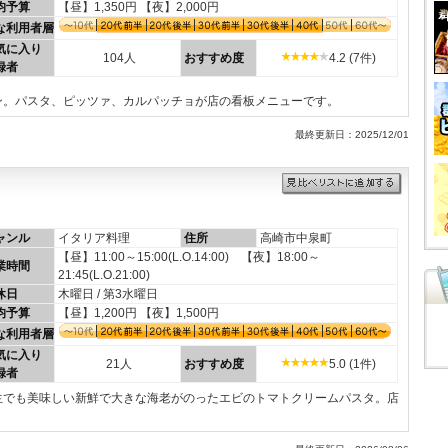
均予算
【昼】1,350円 【夜】2,000円
な利用者層
気に入り
104人
おすすめ度
4.2 (7件)
録者
ン。パスタ、ピッツァ、カルパッチョが店の看板メニューです。
最終更新日：2025/12/01
ャンル
イタリア料理
住所
高崎市中泉町
【昼】11:00～15:00(L.O.14:00) 【夜】18:00～
業時間
21:45(L.O.21:00)
休日
木曜日 / 第3水曜日
均予算
【昼】1,200円 【夜】1,500円
な利用者層
気に入り
21人
おすすめ度
5.0 (1件)
録者
生でも美味しい新鮮で大きな海老がのったエビのトマトクリームパスタ。店